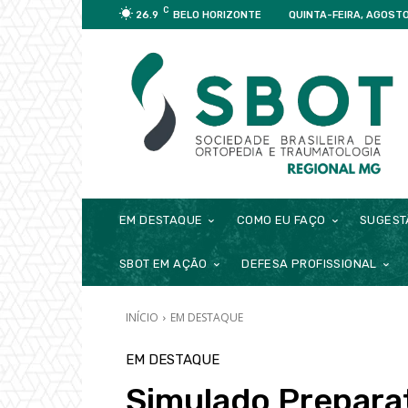
C
26.9
BELO HORIZONTE
QUINTA-FEIRA, AGOSTO
EM DESTAQUE
COMO EU FAÇO
SUGEST
SBOT EM AÇÃO
DEFESA PROFISSIONAL
INÍCIO
EM DESTAQUE
EM DESTAQUE
Simulado Prepara