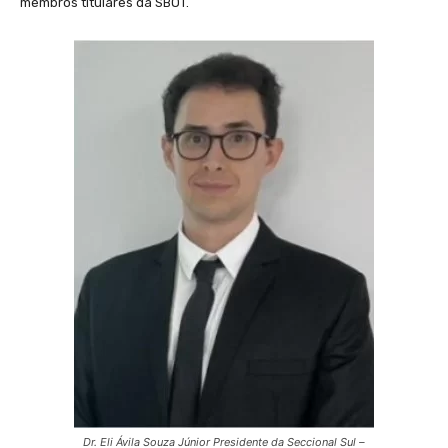
membros titulares da SBOT.
Dr. Eli Ávila Souza Júnior Presidente da Seccional Sul –