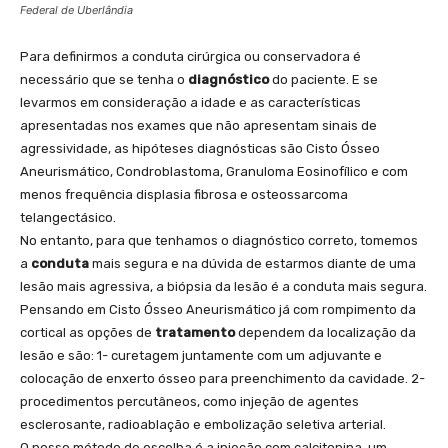
Federal de Uberlândia
Para definirmos a conduta cirúrgica ou conservadora é
necessário que se tenha o
diagnóstico
do paciente. E se
levarmos em consideração a idade e as características
apresentadas nos exames que não apresentam sinais de
agressividade, as hipóteses diagnósticas são Cisto Ósseo
Aneurismático, Condroblastoma, Granuloma Eosinofílico e com
menos frequência displasia fibrosa e osteossarcoma
telangectásico.
No entanto, para que tenhamos o diagnóstico correto, tomemos
a
conduta
mais segura e na dúvida de estarmos diante de uma
lesão mais agressiva, a biópsia da lesão é a conduta mais segura.
Pensando em Cisto Ósseo Aneurismático já com rompimento da
cortical as opções de
tratamento
dependem da localização da
lesão e são: 1- curetagem juntamente com um adjuvante e
colocação de enxerto ósseo para preenchimento da cavidade. 2-
procedimentos percutâneos, como injeção de agentes
esclerosante, radioablação e embolização seletiva arterial.
O nosso método de escolha é a injeção com calcitonina, um