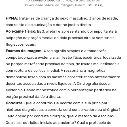
Oncologia Ortopédica do Hospital de Clínicas da
Universidade Federal do Triângulo Mineiro (HC-UFTM)
HPMA:
Trata- se de criança do sexo masculino, 3 anos de idade,
com relato de claudicação e dor no joelho direito.
Ao exame físico:
BEG, afebril e apresentando dor importante à
palpação da porção medial da tíbia proximal direita sem sinais
flogísticos locais.
Exames de imagem:
A radiografia simples e a tomografia
computadorizada evidenciaram lesão lítica, excêntrica, localizada
na porção metafisária proximal da tíbia, de limites mal definidos e
com ruptura da cortical medial. A ressonância magnética
demonstrou lesão com as mesmas características anteriormente
descritas associadas a níveis líquidos. A Cintilografia óssea
evidenciou lesão monostótica com hipercaptação periférica na
porção proximal da tíbia direita.
Conduta:
Qual a conduta? De acordo com a sua principal
hipótese diagnóstica, a conduta será conservadora ou cirúrgica?
Feito opção por conduta cirúrgica, qual o método de escolha?
Quais as restrições iniciais ao paciente? Qual o protocolo de