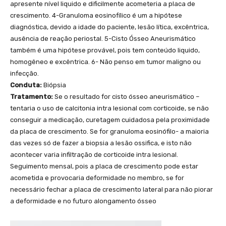
apresente nível liquido e dificilmente acometeria a placa de
crescimento. 4-Granuloma eosinofílico é um a hipótese
diagnóstica, devido a idade do paciente, lesão lítica, excêntrica,
ausência de reação periostal. 5-Cisto Ósseo Aneurismático
também é uma hipótese provável, pois tem conteúdo liquido,
homogêneo e excêntrica. 6- Não penso em tumor maligno ou
infecção.
Conduta:
Biópsia
Tratamento:
Se o resultado for cisto ósseo aneurismático –
tentaria o uso de calcitonia intra lesional com corticoide, se não
conseguir a medicação, curetagem cuidadosa pela proximidade
da placa de crescimento. Se for granuloma eosinófilo- a maioria
das vezes só de fazer a biopsia a lesão ossifica, e isto não
acontecer varia infiltração de corticoide intra lesional.
Seguimento mensal, pois a placa de crescimento pode estar
acometida e provocaria deformidade no membro, se for
necessário fechar a placa de crescimento lateral para não piorar
a deformidade e no futuro alongamento ósseo